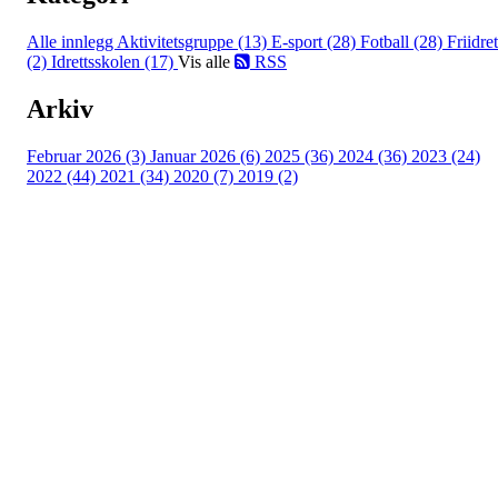
Alle innlegg
Aktivitetsgruppe (13)
E-sport (28)
Fotball (28)
Friidret
(2)
Idrettsskolen (17)
Vis alle
RSS
Arkiv
Februar 2026 (3)
Januar 2026 (6)
2025 (36)
2024 (36)
2023 (24)
2022 (44)
2021 (34)
2020 (7)
2019 (2)
Idrettslaget Jutul
Skuiløkka 15, 1340 SKUI
Org. nr.: 984 495 358
+ 47 90 20 86 87
kontor@jutul.net