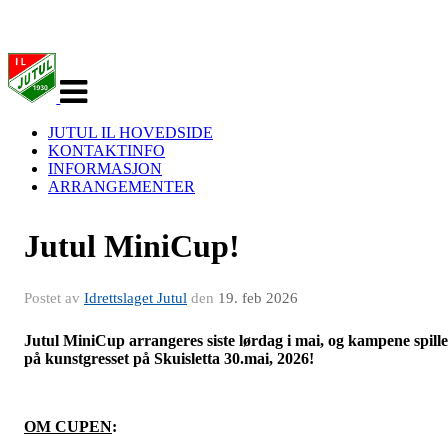
Veksle
navigasjon
JUTUL IL HOVEDSIDE
KONTAKTINFO
INFORMASJON
ARRANGEMENTER
Jutul MiniCup!
Postet av
Idrettslaget Jutul
den
19. feb 2026
Jutul MiniCup arrangeres siste lørdag i mai, og kampene spille
på kunstgresset på Skuisletta 30.mai, 2026!
OM CUPEN
: