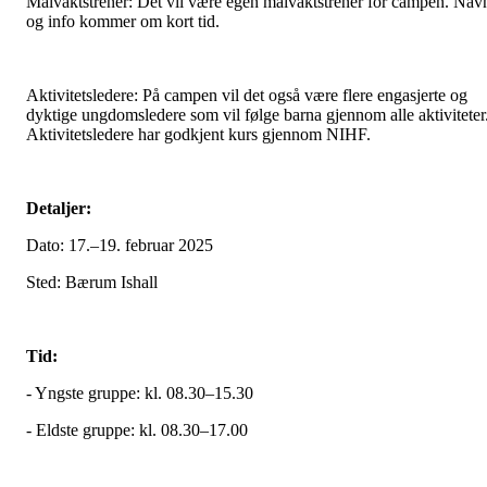
Målvaktstrener: Det vil være egen målvaktstrener for campen. Nav
og info kommer om kort tid.
Aktivitetsledere: På campen vil det også være flere engasjerte og
dyktige ungdomsledere som vil følge barna gjennom alle aktiviteter
Aktivitetsledere har godkjent kurs gjennom NIHF.
Detaljer:
Dato: 17.–19. februar 2025
Sted: Bærum Ishall
Tid:
- Yngste gruppe: kl. 08.30–15.30
- Eldste gruppe: kl. 08.30–17.00