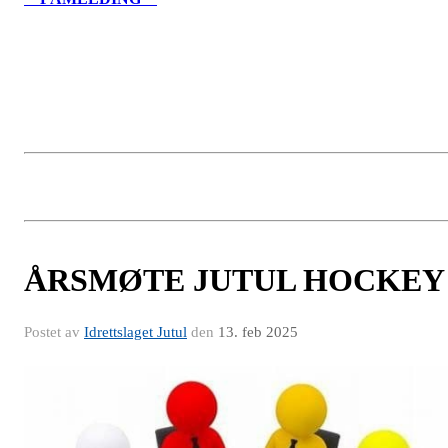
ÅRSMØTE JUTUL HOCKEY
Postet av
Idrettslaget Jutul
den
13. feb 2025