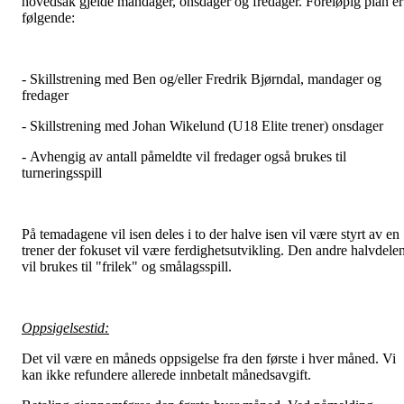
hovedsak gjelde mandager, onsdager og fredager. Foreløpig plan er
følgende:
- Skillstrening med Ben og/eller Fredrik Bjørndal, mandager og
fredager
- Skillstrening med Johan Wikelund (U18 Elite trener) onsdager
- Avhengig av antall påmeldte vil fredager også brukes til
turneringsspill
På temadagene vil isen deles i to der halve isen vil være styrt av en
trener der fokuset vil være ferdighetsutvikling. Den andre halvdele
vil brukes til "frilek" og smålagsspill.
Oppsigelsestid:
Det vil være en måneds oppsigelse fra den første i hver måned. Vi
kan ikke refundere allerede innbetalt månedsavgift.