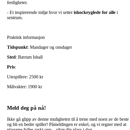
ferdigheter.
- Et inspirerende miljø hvor vi setter
ishockeyglede for alle
i
sentrum.
Praktisk informasjon
Tidspunkt
: Mandager og onsdager
Sted
: Bærum Ishall
Pris
:
Utespillere: 2500 kr
Målvakter: 1900 kr
Meld deg på nå!
Ikke gå glipp av denne muligheten til å trene med noen av de beste
og bli en bedre spiller! Påmeldingen er enkel, og vi regner med at
plassene fylles raskt opp – sikre din plass i dag.