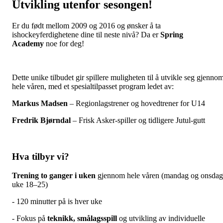
Utvikling utenfor sesongen!
Er du født mellom 2009 og 2016 og ønsker å ta
ishockeyferdighetene dine til neste nivå? Da er
Spring
Academy
noe for deg!
Dette unike tilbudet gir spillere muligheten til å utvikle seg gjenno
hele våren, med et spesialtilpasset program ledet av:
Markus Madsen
– Regionlagstrener og hovedtrener for U14
Fredrik Bjørndal
– Frisk Asker-spiller og tidligere Jutul-gutt
Hva tilbyr vi?
Trening to ganger i uken
gjennom hele våren (mandag og onsdag
uke 18–25)
- 120 minutter på is hver uke
- Fokus på
teknikk, smålagsspill
og utvikling av individuelle