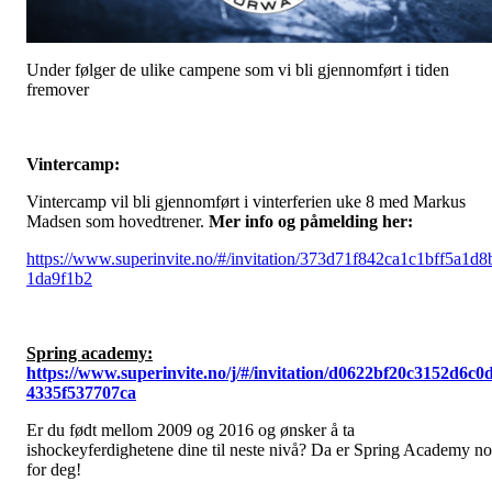
Under følger de ulike campene som vi bli gjennomført i tiden
fremover
Vintercamp:
Vintercamp vil bli gjennomført i vinterferien uke 8 med Markus
Madsen som hovedtrener.
Mer info og påmelding her:
https://www.superinvite.no/#/invitation/373d71f842ca1c1bff5a1d8
1da9f1b2
Spring academy:
https://www.superinvite.no/j/#/invitation/d0622bf20c3152d6c0
4335f537707ca
Er du født mellom 2009 og 2016 og ønsker å ta
ishockeyferdighetene dine til neste nivå? Da er Spring Academy n
for deg!