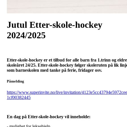
Jutul Etter-skole-hockey
2024/2025
Etter-skole-hockey er et tilbud for alle barn fra 1.trinn og eldre
skoleåret 24/25. Etter-skole-hockey følger skoleruten på lik linj
som barneskolen med tanke på ferie, fridager osv.
Påmelding
https://www.superinvite.no/live/invitation/4123e5cc43794e5972ce
1cf00382445
En dag på Etter-skole-hockey vil inneholde:
- mulighet for leksehjelp