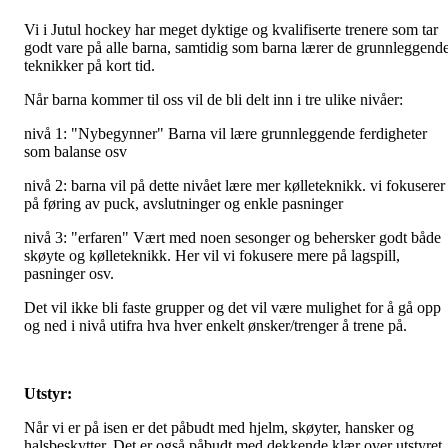
Vi i Jutul hockey har meget dyktige og kvalifiserte trenere som tar
godt vare på alle barna, samtidig som barna lærer de grunnleggend
teknikker på kort tid.
Når barna kommer til oss vil de bli delt inn i tre ulike nivåer:
nivå 1: "Nybegynner" Barna vil lære grunnleggende ferdigheter
som balanse osv
nivå 2: barna vil på dette nivået lære mer kølleteknikk. vi fokuserer
på føring av puck, avslutninger og enkle pasninger
nivå 3: "erfaren" Vært med noen sesonger og behersker godt både
skøyte og kølleteknikk. Her vil vi fokusere mere på lagspill,
pasninger osv.
Det vil ikke bli faste grupper og det vil være mulighet for å gå opp
og ned i nivå utifra hva hver enkelt ønsker/trenger å trene på.
Utstyr:
Når vi er på isen er det påbudt med hjelm, skøyter, hansker og
halsbeskytter. Det er også påbudt med dekkende klær over utstyret.