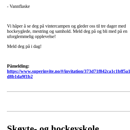
- Vannflaske
Vi håper å se deg på vintercampen og gleder oss til tre dager med
hockeyglede, mestring og samhold. Meld deg på og bli med på en
uforglemmelig opplevelse!
Meld deg på i dag!
Påmelding:
https://www.superinvite.no/#/invitation/373d71f842ca1c1bff5a
d8b1da9f1b2
Skøyte- og hockeyskole