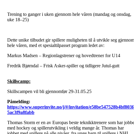
Trening to ganger i uken gjennom hele våren (mandag og onsdag,
uke 18–25)
Dette unike tilbudet gir spillere muligheten til å utvikle seg gjenno
hele våren, med et spesialtilpasset program ledet av:
Markus Madsen – Regionlagstrener og hovedtrener for U14
Fredrik Bjørndal – Frisk Asker-spiller og tidligere Jutul-gutt
Skillscamp:
Skillscampen vil bli gjennomfør 29-31.05.25
Påmelding:
https://www.superinvite.no/j/#/invitation/e58be547528b4bf803f
5ac3f9a8fabb
Thomas Storm er en av Europas beste teknikktrenere som har jobbe
med hockey og spillerutvikling i veldig mange år. Thomas har
jobbet med spillere på alle nivåer, fra unge barn til spillere i NHL,