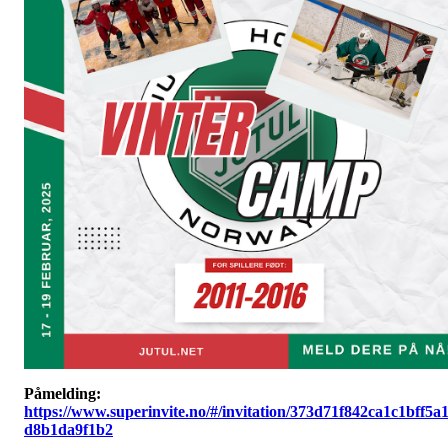
Påmelding:
https://www.superinvite.no/#/invitation/373d71f842ca1c1bff5a
d8b1da9f1b2