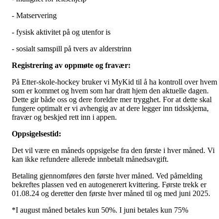
- Matservering
- fysisk aktivitet på og utenfor is
- sosialt samspill på tvers av alderstrinn
Registrering av oppmøte og fravær:
På Etter-skole-hockey bruker vi MyKid til å ha kontroll over hvem
som er kommet og hvem som har dratt hjem den aktuelle dagen.
Dette gir både oss og dere foreldre mer trygghet. For at dette skal
fungere optimalt er vi avhengig av at dere legger inn tidsskjema,
fravær og beskjed rett inn i appen.
Oppsigelsestid:
Det vil være en måneds oppsigelse fra den første i hver måned. Vi
kan ikke refundere allerede innbetalt månedsavgift.
Betaling gjennomføres den første hver måned. Ved påmelding
bekreftes plassen ved en autogenerert kvittering. Første trekk er
01.08.24 og deretter den første hver måned til og med juni 2025.
*I august måned betales kun 50%. I juni betales kun 75%