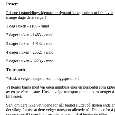
Priser:
Prisene i påmeldingsskjemaet er dynamiske og endres ut i fra hvor
mange dage dere velger!
1 dag i uken - 1100.- /mnd
2 dager i uken - 1463.- / mnd
3 dager i uken - 1914.- / mnd
4 dager i uken - 2552.- / mnd
5 dager i uken - 3223,- / mnd
Transport:
*Husk å velge transport som tilleggsprodukt!
Vi henter barna med vår egen minibuss eller en personbil som kjøre
av en av våre ansatte. Husk å velge transport om ditt barn trenger å
bli hentet.
Selv om dere ikke vet tidene for når barnet sluttet på skolen enda er
det viktig for oss at dere velger transport allerede nå. Dette er for å 
oss en oversikt over hvor mange barn som skal hentes de ulike