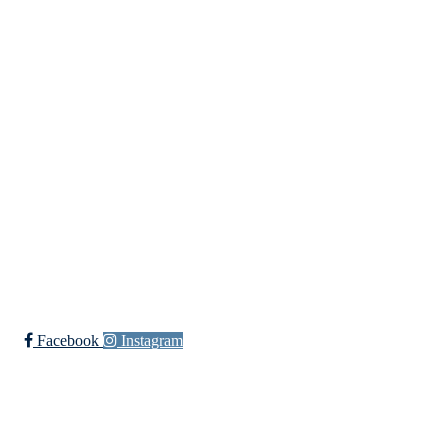
Idrettslaget Jutul
Skuiløkka 15, 1340 SKUI
Org. nr.: 984 495 358
+ 47 90 20 86 87
kontor@jutul.net
Bli medlem i klubben!
Trykk her for innmelding
Facebook
Instagram