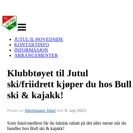
Veksle
navigasjon
JUTUL IL HOVEDSIDE
KONTAKTINFO
INFORMASJON
ARRANGEMENTER
Klubbtøyet til Jutul
ski/friidrett kjøper du hos Bull
ski & kajakk!
Postet av
Idrettslaget Jutul
den
8. sep 2025
Som Jutul-medlem får du faktisk rabatt på det aller meste når du
handler hos Bull ski & kajakk!