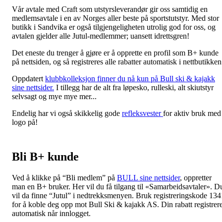
Vår avtale med Craft som utstyrsleverandør gir oss samtidig en
medlemsavtale i en av Norges aller beste på sportstutstyr. Med stor
butikk i Sandvika er også tilgjengeligheten utrolig god for oss, og
avtalen gjelder alle Jutul-medlemmer; uansett idrettsgren!
Det eneste du trenger å gjøre er å opprette en profil som B+ kunde
på nettsiden, og så registreres alle rabatter automatisk i nettbutikke
Oppdatert
klubbkolleksjon finner du nå kun på Bull ski & kajakk
sine nettsider.
I tillegg har de alt fra løpesko, rulleski, alt skiutstyr
selvsagt og mye mye mer...
Endelig har vi også skikkelig gode
refleksvester
for aktiv bruk med
logo på!
Bli B+ kunde
Ved å klikke på “Bli medlem” på
BULL sine nettsider
, oppretter
man en B+ bruker. Her vil du få tilgang til «Samarbeidsavtaler». D
vil da finne “Jutul” i nedtrekksmenyen. Bruk registreringskode 134
for å koble deg opp mot Bull Ski & kajakk AS. Din rabatt registrer
automatisk når innlogget.