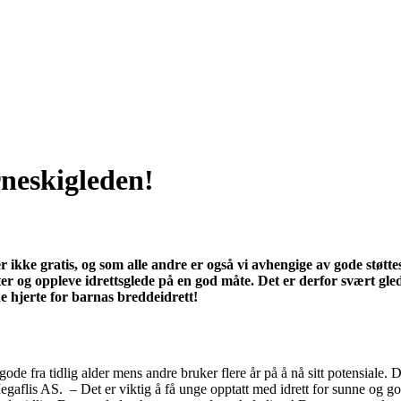
rneskigleden!
 ikke gratis, og som alle andre er også vi avhengige av gode støttes
r og oppleve idrettsglede på en god måte. Det er derfor svært glede
e hjerte for barnas breddeidrett!
 gode fra tidlig alder mens andre bruker flere år på å nå sitt potensiale. D
egaflis AS. – Det er viktig å få unge opptatt med idrett for sunne og god