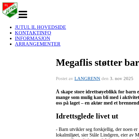
Veksle
navigasjon
JUTUL IL HOVEDSIDE
KONTAKTINFO
INFORMASJON
ARRANGEMENTER
Megaflis støtter ba
Postet av
LANGRENN
den
3. nov 2025
Å skape store idrettsøyeblikk for barn er
mange som mulig kan bli med i aktivitete
oss på laget – en aktør med et brennend
Idrettsglede livet ut
- Barn utvikler seg forskjellig, der noen er
lokalmiljøet, sier Ståle Lindgren, eier av M