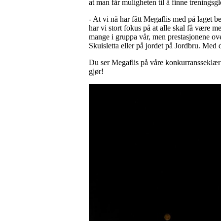
at man får muligheten til å finne treningsg
- At vi nå har fått Megaflis med på laget b
har vi stort fokus på at alle skal få være m
mange i gruppa vår, men prestasjonene over
Skuisletta eller på jordet på Jordbru. Med de
Du ser Megaflis på våre konkurransseklær og
gjør!