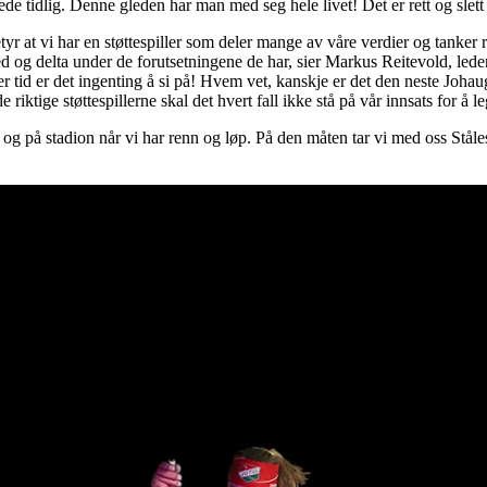
lede tidlig. Denne gleden har man med seg hele livet! Det er rett og slet
etyr at vi har en støttespiller som deler mange av våre verdier og tanker
ed og delta under de forutsetningene de har, sier Markus Reitevold, leder 
 tid er det ingenting å si på! Hvem vet, kanskje er det den neste Johaug
 riktige støttespillerne skal det hvert fall ikke stå på vår innsats for å l
 på stadion når vi har renn og løp. På den måten tar vi med oss Ståles g