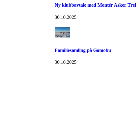
Ny klubbavtale med Montér Asker Trel
30.10.2025
Familiesamling på Gomobu
30.10.2025
Idrettslaget Jutul
Skuiløkka 15, 1340 SKUI
Org. nr.: 984 495 358
+ 47 90 20 86 87