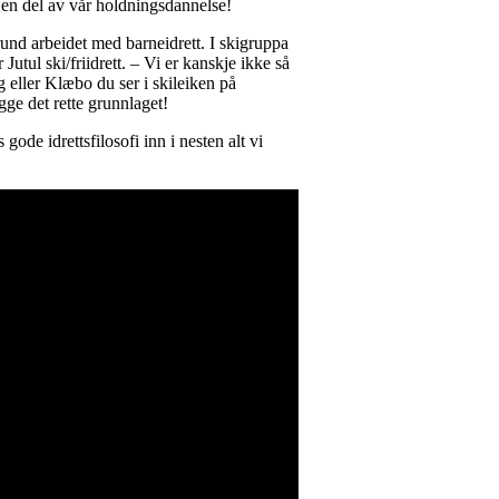
t en del av vår holdningsdannelse!
 rund arbeidet med barneidrett. I skigruppa
Jutul ski/friidrett. – Vi er kanskje ikke så
 eller Klæbo du ser i skileiken på
egge det rette grunnlaget!
ode idrettsfilosofi inn i nesten alt vi